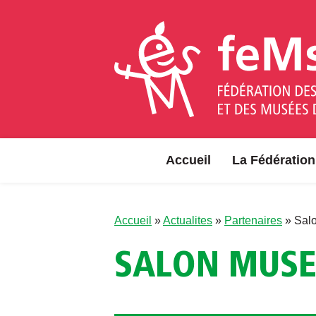
Aller au contenu
Accueil
La Fédération
Accueil
»
Actualites
»
Partenaires
»
Sal
SALON MUS