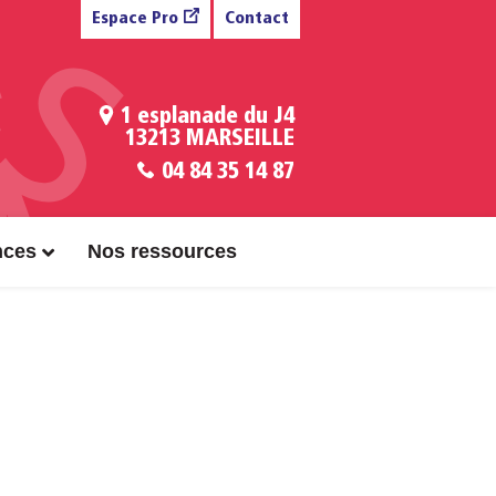
Espace Pro
Contact
1 esplanade du J4
13213 MARSEILLE
04 84 35 14 87
nces
Nos ressources