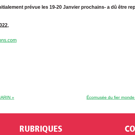
tialement prévue les 19-20 Janvier prochains- a dû être rep
2022
,
ons.com
MARIN »
Écomusée du fier monde 
RUBRIQUES
CO