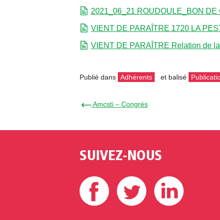
2021_06_21 ROUDOULE_BON D
VIENT DE PARAÎTRE 1720 LA PE
VIENT DE PARAÎTRE Relation de la 
Publié dans
Adhérents
et balisé
Publicati
← Amcsti – Congrés
SUIVEZ-NOUS
Facebook
Twitter
Linke