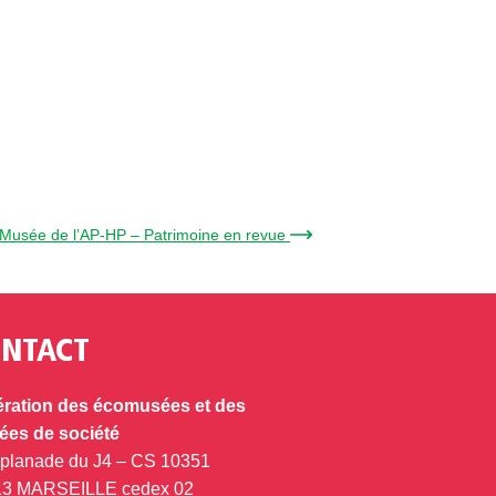
Musée de l’AP-HP – Patrimoine en revue →
NTACT
ration des écomusées et des
es de société
splanade du J4 – CS 10351
13 MARSEILLE cedex 02