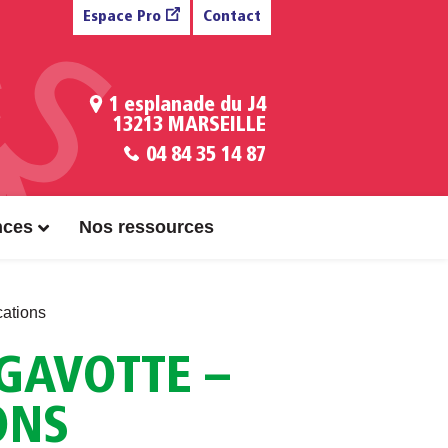
Espace Pro
Contact
1 esplanade du J4
13213 MARSEILLE
04 84 35 14 87
nces
Nos ressources
ations
GAVOTTE –
ONS