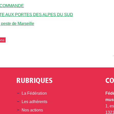
E COMMANDE
STE AUX PORTES DES ALPES DU SUD
peste de Marseille
ons
RUBRIQUES
CO
din
La Fédération
Fédé
musé
Les adhérents
1, e
Nos actions
132