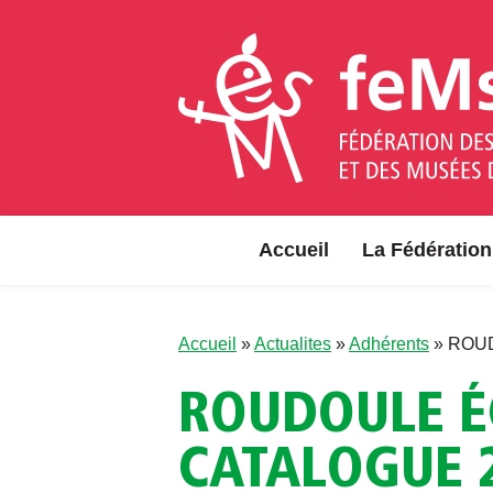
Aller au contenu
Accueil
La Fédération
Accueil
»
Actualites
»
Adhérents
»
ROUDO
ROUDOULE É
CATALOGUE 2