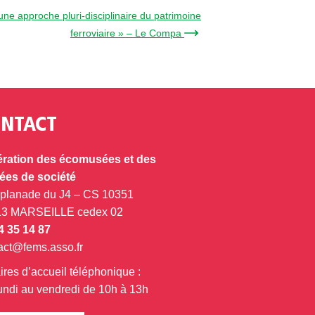
ne approche pluri-disciplinaire du patrimoine
ferroviaire » – Le Compa →
NTACT
ration des écomusées et des
es de société
splanade du J4 – CS 10351
13 MARSEILLE cedex 02
4 35 14 87
act@fems.asso.fr
ires d’accueil téléphonique :
undi au vendredi de 10h à 13h