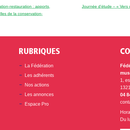
ion-restauration : apports,
Journée d’étude – « Vers u
lles de la conservation-
RUBRIQUES
CO
din
La Fédération
Fédé
musé
Les adhérents
1, e
Nos actions
132
Les annonces
04 8
cont
Espace Pro
Hora
Du l