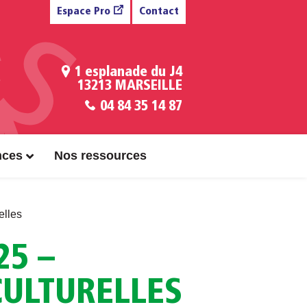
Espace Pro
Contact
1 esplanade du J4
13213 MARSEILLE
04 84 35 14 87
nces
Nos ressources
elles
25 –
CULTURELLES