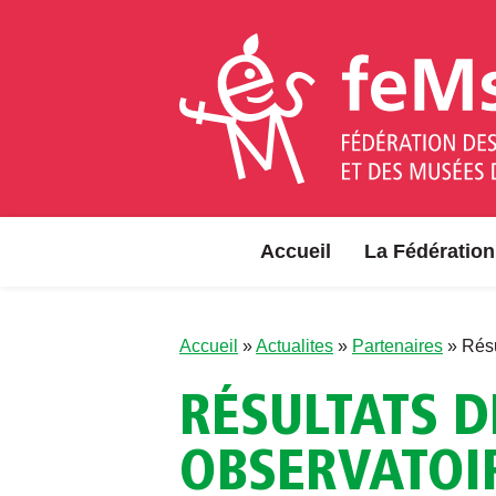
Aller au contenu
Accueil
La Fédération
Accueil
»
Actualites
»
Partenaires
»
Résu
RÉSULTATS D
OBSERVATOIR