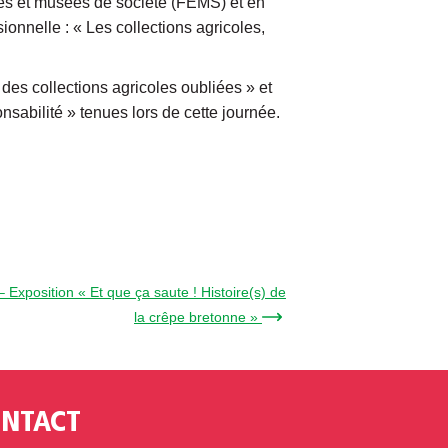
es et musées de société (FEMS) et en
onnelle : « Les collections agricoles,
des collections agricoles oubliées » et
nsabilité » tenues lors de cette journée.
Exposition « Et que ça saute ! Histoire(s) de
la crêpe bretonne » →
NTACT