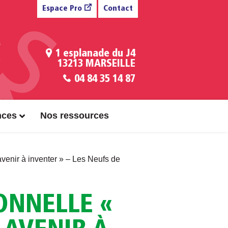
Espace Pro
Contact
1 esplanade du J4
13213 MARSEILLE
04 84 35 14 87
nces
Nos ressources
avenir à inventer » – Les Neufs de
ONNELLE «