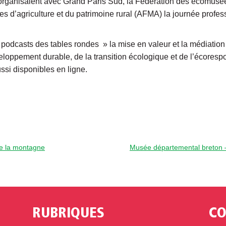
 organisaient avec Grand Paris Sud, la Fédération des écomusé
s d’agriculture et du patrimoine rural (AFMA) la journée professi
podcasts des tables rondes » la mise en valeur et la médiation 
veloppement durable, de la transition écologique et de l’écorespo
ussi disponibles en ligne.
de la montagne
Musée départemental breton – 
RUBRIQUES
CO