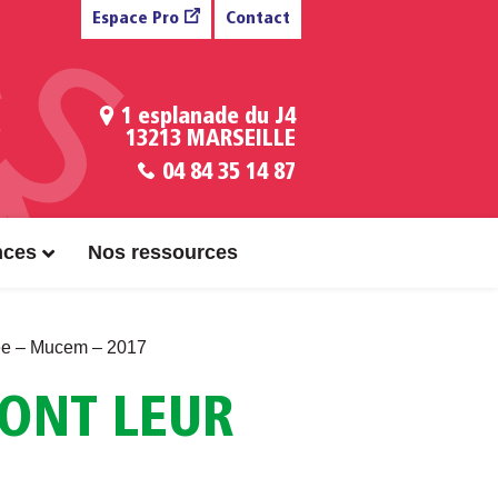
Espace Pro
Contact
1 esplanade du J4
13213 MARSEILLE
04 84 35 14 87
nces
Nos ressources
sée – Mucem – 2017
FONT LEUR