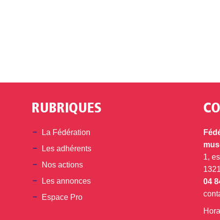
RUBRIQUES
CO
din
La Fédération
Fédé
musé
Les adhérents
1, e
Nos actions
132
Les annonces
04 8
cont
Espace Pro
Hora