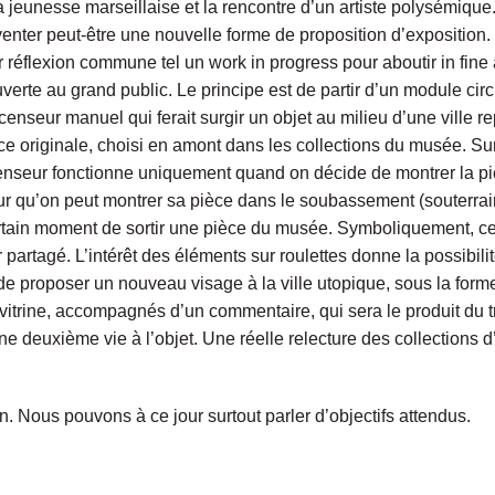
jeunesse marseillaise et la rencontre d’un artiste polysémique. 
inventer peut-être une nouvelle forme de proposition d’exposition.
r réflexion commune tel un work in progress pour aboutir in fin
erte au grand public. Le principe est de partir d’un module circ
enseur manuel qui ferait surgir un objet au milieu d’une ville r
èce originale, choisi en amont dans les collections du musée. Su
censeur fonctionne uniquement quand on décide de montrer la pièc
r qu’on peut montrer sa pièce dans le soubassement (souterrai
tain moment de sortir une pièce du musée. Symboliquement, cel
 partagé. L’intérêt des éléments sur roulettes donne la possibili
e proposer un nouveau visage à la ville utopique, sous la form
itrine, accompagnés d’un commentaire, qui sera le produit du tr
 une deuxième vie à l’objet. Une réelle relecture des collections
ion. Nous pouvons à ce jour surtout parler d’objectifs attendus.