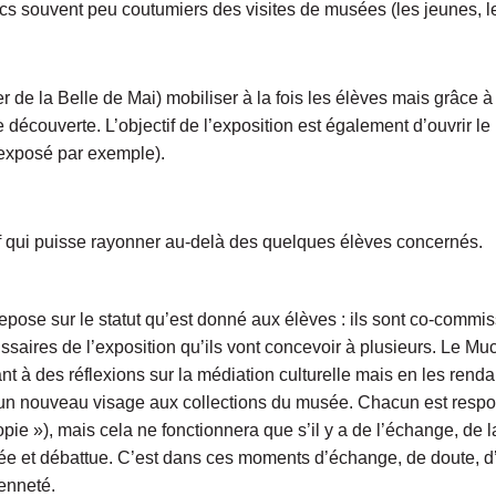
blics souvent peu coutumiers des visites de musées (les jeunes,
r de la Belle de Mai) mobiliser à la fois les élèves mais grâce à
 découverte. L’objectif de l’exposition est également d’ouvrir le
 exposé par exemple).
atif qui puisse rayonner au-delà des quelques élèves concernés.
repose sur le statut qu’est donné aux élèves : ils sont co-commiss
issaires de l’exposition qu’ils vont concevoir à plusieurs. Le M
t à des réflexions sur la médiation culturelle mais en les renda
rd, un nouveau visage aux collections du musée. Chacun est resp
 utopie »), mais cela ne fonctionnera que s’il y a de l’échange, 
tagée et débattue. C’est dans ces moments d’échange, de doute, d’
enneté.