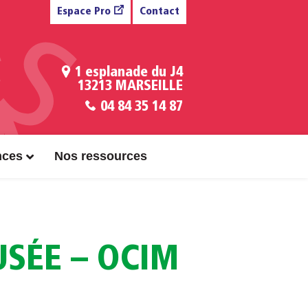
Espace Pro
Contact
1 esplanade du J4
13213 MARSEILLE
04 84 35 14 87
nces
Nos ressources
USÉE – OCIM