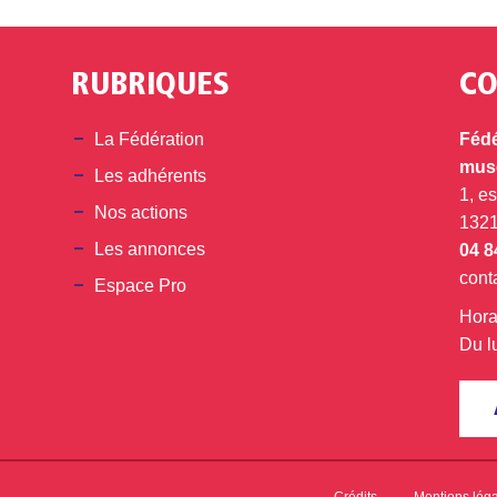
RUBRIQUES
CO
din
La Fédération
Fédé
musé
Les adhérents
1, e
Nos actions
132
Les annonces
04 8
cont
Espace Pro
Hora
Du l