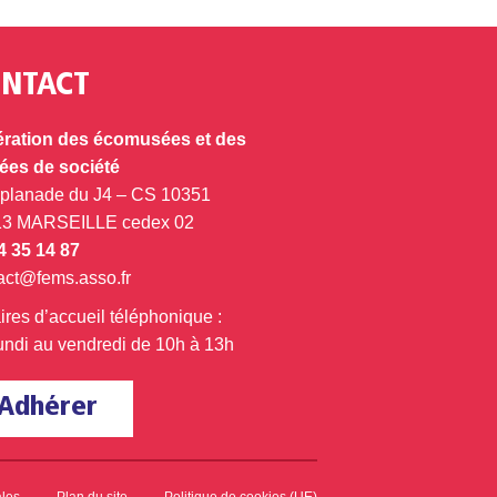
NTACT
ration des écomusées et des
es de société
splanade du J4 – CS 10351
13 MARSEILLE cedex 02
4 35 14 87
act@fems.asso.fr
ires d’accueil téléphonique :
undi au vendredi de 10h à 13h
Adhérer