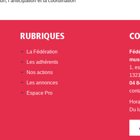
n, l’anticipation et la coordination
RUBRIQUES
CO
din
La Fédération
Fédé
musé
Les adhérents
1, e
Nos actions
132
Les annonces
04 8
cont
Espace Pro
Hora
Du l