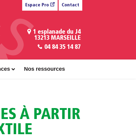
Espace Pro
Contact
1 esplanade du J4
13213 MARSEILLE
04 84 35 14 87
nces
Nos ressources
ES À PARTIR
XTILE