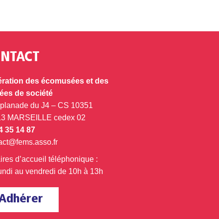
NTACT
ration des écomusées et des
es de société
splanade du J4 – CS 10351
13 MARSEILLE cedex 02
4 35 14 87
act@fems.asso.fr
ires d’accueil téléphonique :
undi au vendredi de 10h à 13h
Adhérer