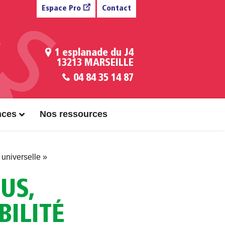
Espace Pro
Contact
1 esplanade du J4
13213 MARSEILLE
04 84 35 14 87
nces
Nos ressources
 universelle »
US,
BILITÉ