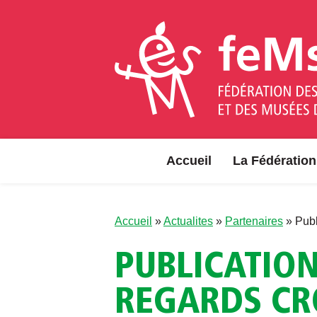
Aller au contenu
Accueil
La Fédération
Accueil
»
Actualites
»
Partenaires
»
Publ
PUBLICATION
REGARDS CRO