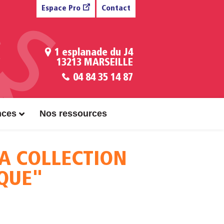
Espace Pro
Contact
1 esplanade du J4
13213 MARSEILLE
04 84 35 14 87
nces
Nos ressources
 LA COLLECTION
QUE"