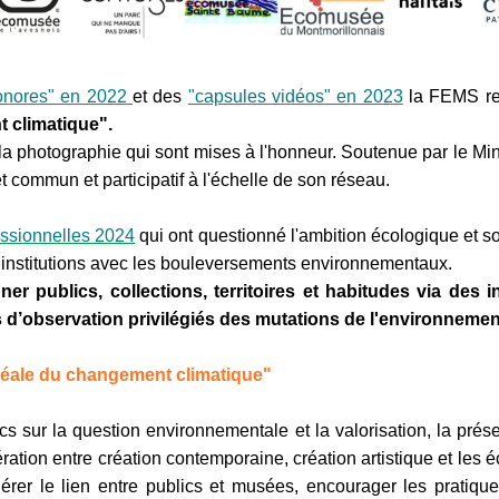
sonores" en 2022
et des
"capsules vidéos" en 2023
la FEMS re
 climatique".
et la photographie qui sont mises à l'honneur. Soutenue par le Mi
t commun et participatif à l'échelle de son réseau.
ssionnelles 2024
qui ont questionné l'ambition écologique et s
nos institutions avec les bouleversements environnementaux.
r publics, collections, territoires et habitudes via des int
’observation privilégiés des mutations de l'environnement 
uséale du changement climatique"
ics sur la question environnementale et la valorisation, la prés
pération entre création contemporaine, création artistique et le
érer le lien entre publics et musées, encourager les pratiqu