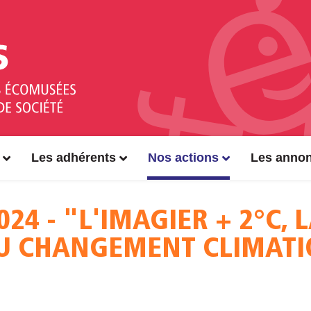
Les adhérents
Nos actions
Les anno
024 - "L'IMAGIER + 2°C,
U CHANGEMENT CLIMATI