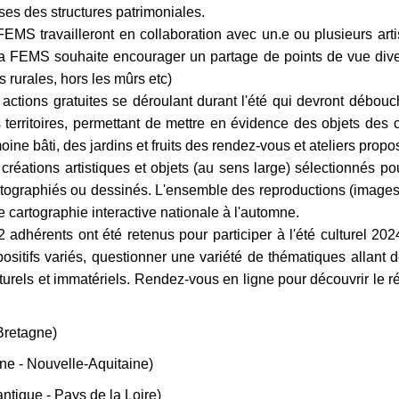
ses des structures patrimoniales.
FEMS travailleront e
n collaboration avec un.e ou plusieurs art
 FEMS souhaite encourager un partage de points de vue divers
es rurales, hors les mûrs etc)
ctions gratuites se déroulant durant l'été qui devront débouc
 territoires, permettant de mettre en évidence des objets des c
oine bâti, des jardins et fruits des rendez-vous et ateliers prop
s créations artistiques et objets (au sens large) sélectionnés p
otographiés ou dessinés. L'ensemble des reproductions (images,
e cartographie interactive nationale à l'automne.
2 adhérents ont été retenus pour participer à l'été culturel 2
spositifs variés, questionner une variété de thématiques allant de l
urels et immatériels. Rendez-vous en ligne pour découvrir le ré
Bretagne)
e - Nouvelle-Aquitaine)
ntique - Pays de la Loire)