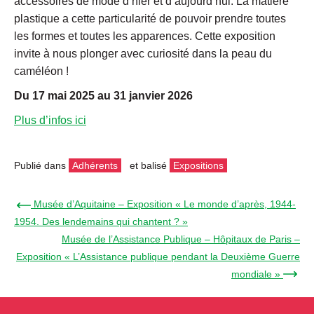
accessoires de mode d’hier et d’aujourd’hui. La matière
plastique a cette particularité de pouvoir prendre toutes
les formes et toutes les apparences. Cette exposition
invite à nous plonger avec curiosité dans la peau du
caméléon !
Du 17 mai 2025 au 31 janvier 2026
Plus d’infos ici
Publié dans
Adhérents
et balisé
Expositions
← Musée d’Aquitaine – Exposition « Le monde d’après, 1944-
1954. Des lendemains qui chantent ? »
Musée de l’Assistance Publique – Hôpitaux de Paris –
Exposition « L’Assistance publique pendant la Deuxième Guerre
mondiale » →