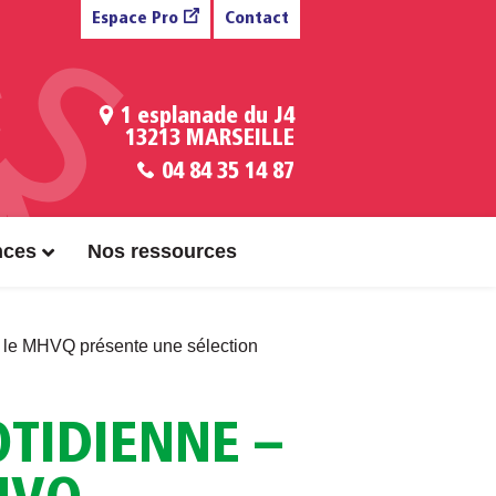
Espace Pro
Contact
1 esplanade du J4
13213 MARSEILLE
04 84 35 14 87
nces
Nos ressources
 le MHVQ présente une sélection
OTIDIENNE –