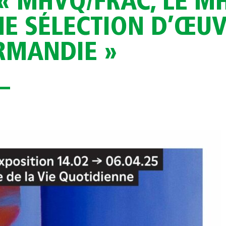
 « MHVQ/FRAC, LE M
E SÉLECTION D’ŒUV
RMANDIE »