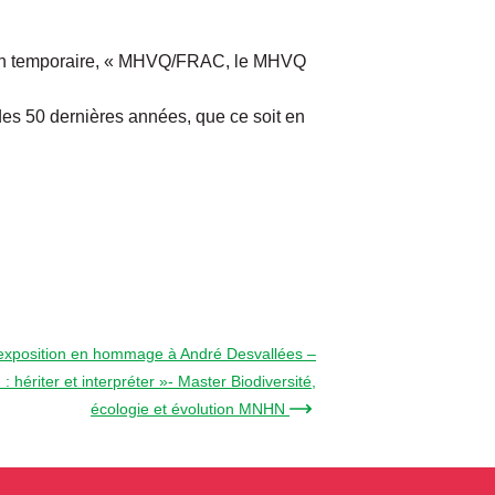
ition temporaire, « MHVQ/FRAC, le MHVQ
des 50 dernières années, que ce soit en
’exposition en hommage à André Desvallées –
: hériter et interpréter »- Master Biodiversité,
écologie et évolution MNHN →