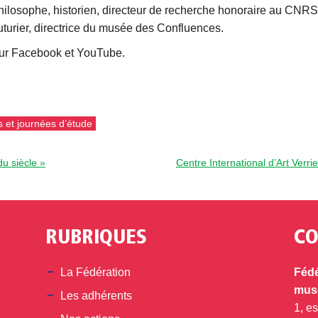
ilosophe, historien, directeur de recherche honoraire au CNRS 
turier, directrice du musée des Confluences.
sur Facebook et YouTube.
 et journées d’étude
u siècle »
Centre International d’Art Verr
RUBRIQUES
CO
din
La Fédération
Fédé
musé
Les adhérents
1, e