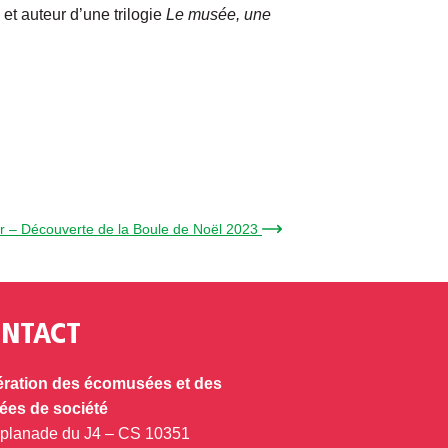
et auteur d’une trilogie
Le musée, une
ier – Découverte de la Boule de Noël 2023 →
NTACT
ration des écomusées et des
es de société
splanade du J4 – CS 10351