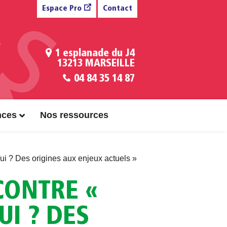
Espace Pro
Contact
1 esplanade du J4
13213 MARSEILLE
04 84 35 14 87
nces
Nos ressources
 ? Des origines aux enjeux actuels »
CONTRE «
I ? DES