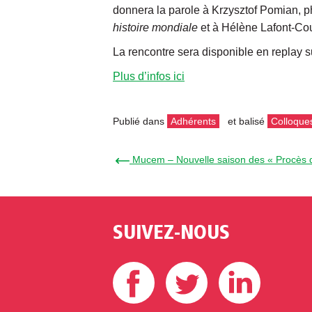
donnera la parole à Krzysztof Pomian, ph
histoire mondiale
et à Hélène Lafont-Cou
La rencontre sera disponible en replay 
Plus d’infos ici
Publié dans
Adhérents
et balisé
Colloques
← Mucem – Nouvelle saison des « Procès d
SUIVEZ-NOUS
Facebook
Twitter
Linke