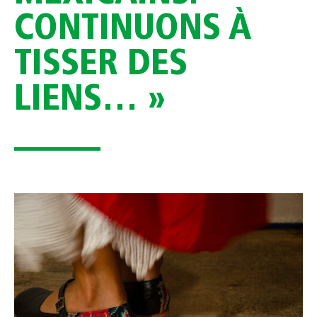
CONTINUONS À
TISSER DES
LIENS… »