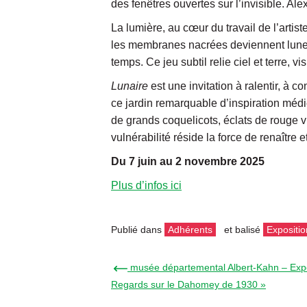
des fenêtres ouvertes sur l’invisible. Ale
La lumière, au cœur du travail de l’arti
les membranes nacrées deviennent lunes 
temps. Ce jeu subtil relie ciel et terre, vi
Lunaire
est une invitation à ralentir, à
ce jardin remarquable d’inspiration méd
de grands coquelicots, éclats de rouge vi
vulnérabilité réside la force de renaître e
Du 7 juin au 2 novembre 2025
Plus d’infos ici
Publié dans
Adhérents
et balisé
Expositio
← musée départemental Albert-Kahn – Exposi
Regards sur le Dahomey de 1930 »