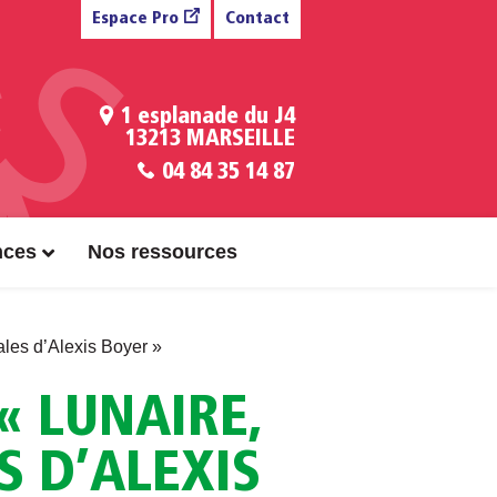
Espace Pro
Contact
1 esplanade du J4
13213 MARSEILLE
04 84 35 14 87
nces
Nos ressources
les d’Alexis Boyer »
« LUNAIRE,
 D’ALEXIS