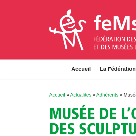
Aller au contenu
Accueil
La Fédération
Accueil
»
Actualites
»
Adhérents
»
Musée
MUSÉE DE L’
DES SCULPT