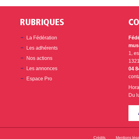
RUBRIQUES
CO
din
La Fédération
Fédé
musé
Les adhérents
1, e
Nos actions
132
Les annonces
04 8
cont
Espace Pro
Hora
Du l
Crédits
Mentions lég