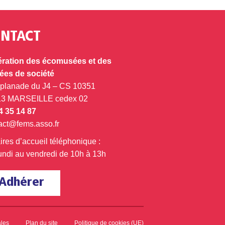
NTACT
ration des écomusées et des
es de société
splanade du J4 – CS 10351
13 MARSEILLE cedex 02
4 35 14 87
act@fems.asso.fr
ires d’accueil téléphonique :
undi au vendredi de 10h à 13h
Adhérer
ales
Plan du site
Politique de cookies (UE)