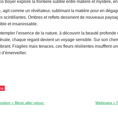
xis Boyer explore la frontière subtile entre matière et mystère, en
ste, agit comme un révélateur, sublimant la matière pour en dég
scintillantes. Ombres et reflets dessinent de nouveaux paysage
sible et insaisissable.
 contempler l’essence de la nature, à découvrir la beauté profon
iévale, chaque regard devient un voyage sensible. Sur son chemi
brant. Fragiles mais tenaces, ces fleurs résilientes insufflent u
t d’émerveiller.
ns
tion « Bénin aller-retour.
Webinaire « 