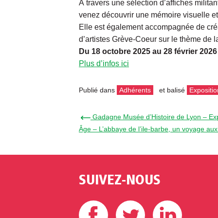
À travers une sélection d’affiches milita
venez découvrir une mémoire visuelle et 
Elle est également accompagnée de créati
d’artistes Grève-Coeur sur le thème de la
Du 18 octobre 2025 au 28 février 2026
Plus d’infos ici
Publié dans
Adhérents
et balisé
Expositio
← Gadagne Musée d’Histoire de Lyon – Exp
Âge – L’abbaye de l’ile-barbe, un voyage aux
SUIVEZ-NOUS
Facebook
Twitter
Linke