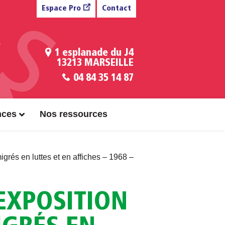
Espace Pro
Contact
1 esplanade du J4
13213 MARSEILLE
04 84 35 14 87
nces
Nos ressources
igrés en luttes et en affiches – 1968 –
 EXPOSITION