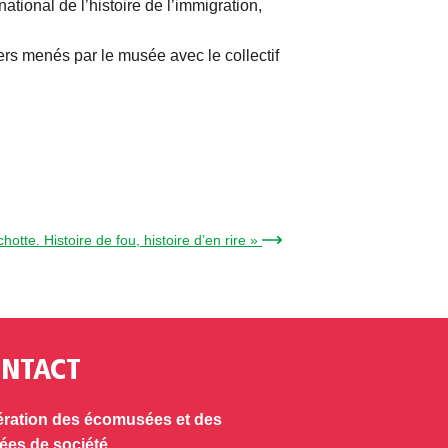
tional de l’histoire de l’immigration,
ers menés par le musée avec le collectif
tte. Histoire de fou, histoire d’en rire » →
NTACT
ration des écomusées et des
es de société