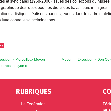
ntes et syndicales (1968-2000) issues des collections du Musée na
graphique des luttes pour les droits des travailleurs immigrés.
ons artistiques réalisées par des jeunes dans le cadre d’ateli
 lutte contre les discriminations.
ns
osition « Merveilleux Moyen
Mucem – Exposition « Don Quicho
 portes de Lyon »
RUBRIQUES
CO
din
La Fédération
Fédé
musé