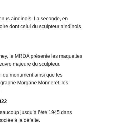
étenus aindinois. La seconde, en
e dont celui du sculpteur aindinois
omey, le MRDA présente les maquettes
œuvre majeure du sculpteur.
on du monument ainsi que les
tographe Morgane Monneret, les
.
022
r beaucoup jusqu’à l’été 1945 dans
ociée à la défaite.