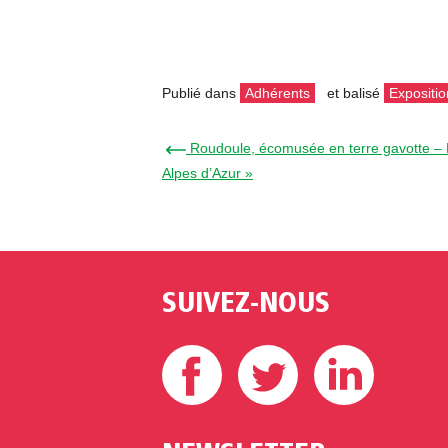
Publié dans
Adhérents
et balisé
Expositio
← Roudoule, écomusée en terre gavotte – Ex
Alpes d’Azur »
SUIVEZ-NOUS
Facebook
Twitter
Linke