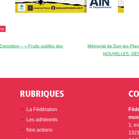
ns
position – « Fruits oubliés des
Mémorial de Dun-les-Pl
NOUVELLES. DÉ
RUBRIQUES
CO
din
La Fédération
Fédé
musé
Les adhérents
1, e
Nos actions
132