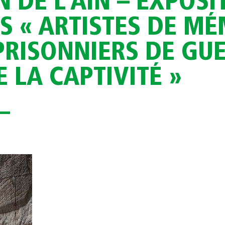
 DE L’AIN – EXPOSI
S « ARTISTES DE M
 PRISONNIERS DE GU
E LA CAPTIVITÉ »