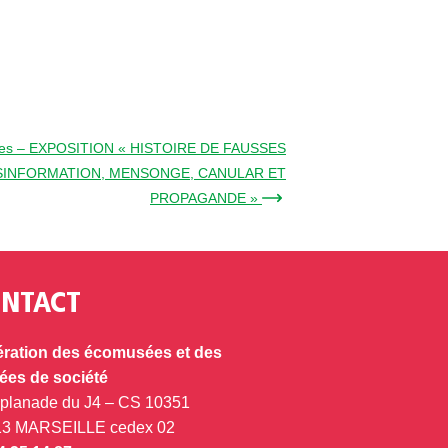
aces – EXPOSITION « HISTOIRE DE FAUSSES
SINFORMATION, MENSONGE, CANULAR ET
PROPAGANDE » →
NTACT
ration des écomusées et des
es de société
splanade du J4 – CS 10351
13 MARSEILLE cedex 02