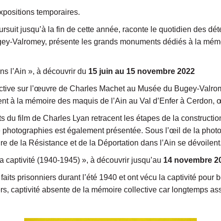
positions temporaires.
ursuit jusqu’à la fin de cette année, raconte le quotidien des d
y-Valromey, présente les grands monuments dédiés à la mémoir
ns l’Ain », à découvrir du
15 juin au 15 novembre 2022
ective sur l’œuvre de Charles Machet au Musée du Bugey-Valr
ent à la mémoire des maquis de l’Ain au Val d’Enfer à Cerdon, 
s du film de Charles Lyan retracent les étapes de la constructi
e photographies est également présentée. Sous l’œil de la pho
de la Résistance et de la Déportation dans l’Ain se dévoilent
la captivité (1940-1945) », à découvrir jusqu’au
14 novembre 2
é faits prisonniers durant l’été 1940 et ont vécu la captivité pou
iers, captivité absente de la mémoire collective car longtemps ass