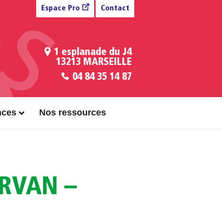
Espace Pro
Contact
1 esplanade du J4
13213 MARSEILLE
04 84 35 14 87
nces
Nos ressources
RVAN –