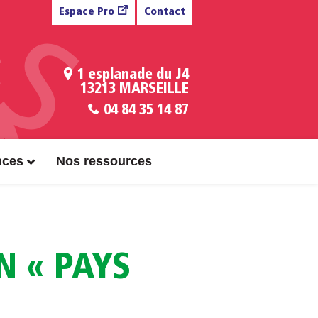
Espace Pro
Contact
1 esplanade du J4
13213 MARSEILLE
04 84 35 14 87
nces
Nos ressources
N « PAYS