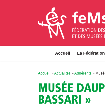
Aller au contenu
Accueil
La Fédération
Accueil
»
Actualites
»
Adhérents
»
Musée
MUSÉE DAUPH
BASSARI »