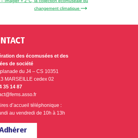
4 – Imagier + 2°C, la collection écomuséale du
changement climatique →
NTACT
ration des écomusées et des
es de société
splanade du J4 – CS 10351
13 MARSEILLE cedex 02
4 35 14 87
act@fems.asso.fr
ires d’accueil téléphonique :
undi au vendredi de 10h à 13h
Adhérer