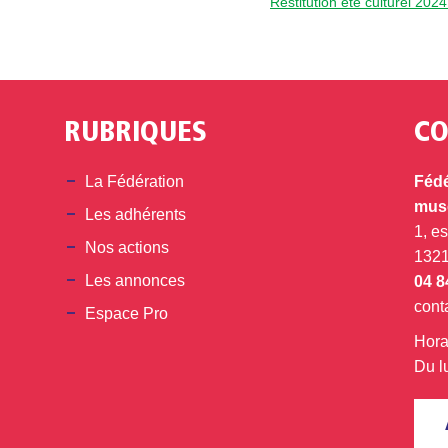
Restitution été culturel 202
RUBRIQUES
CO
din
La Fédération
Fédé
musé
Les adhérents
1, e
Nos actions
132
Les annonces
04 8
cont
Espace Pro
Hora
Du l