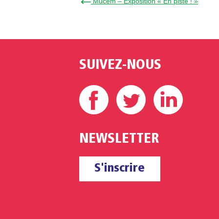
← Mucem – Exposition « En piste ! »
SUIVEZ-NOUS
Facebook
Twitter
Linke
NEWSLETTER
S'inscrire