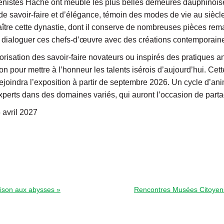
ébénistes Hache ont meublé les plus belles demeures dauphinoi
l de savoir-faire et d’élégance, témoin des modes de vie au siè
aître cette dynastie, dont il conserve de nombreuses pièces rem
re dialoguer ces chefs-d’œuvre avec des créations contemporain
alorisation des savoir-faire novateurs ou inspirés des pratiques a
pour mettre à l’honneur les talents isérois d’aujourd’hui. Cette
 rejoindra l’exposition à partir de septembre 2026. Un cycle d’
xperts dans des domaines variés, qui auront l’occasion de partag
 avril 2027
ison aux abysses »
Rencontres Musées Citoyens 