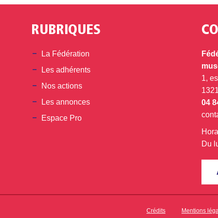
RUBRIQUES
CO
din
La Fédération
Fédé
musé
Les adhérents
1, e
Nos actions
132
Les annonces
04 8
cont
Espace Pro
Hora
Du l
Crédits
Mentions lég