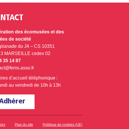
NTACT
ration des écomusées et des
es de société
splanade du J4 – CS 10351
13 MARSEILLE cedex 02
4 35 14 87
act@fems.asso.fr
ires d’accueil téléphonique :
undi au vendredi de 10h à 13h
Adhérer
ales
Plan du site
Politique de cookies (UE)