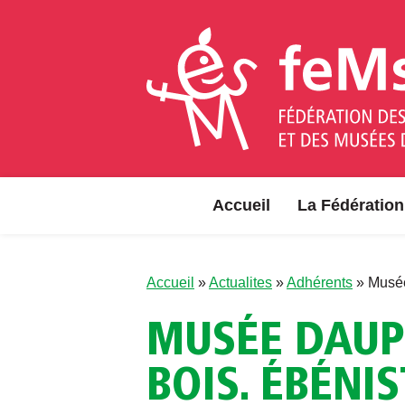
Aller au contenu
Accueil
La Fédération
Accueil
»
Actualites
»
Adhérents
»
Musée
MUSÉE DAUPH
BOIS. ÉBÉNI