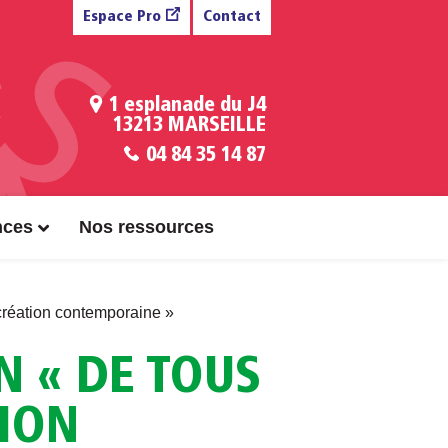
Espace Pro
Contact
1 esplanade du J4
13213 MARSEILLE
04 84 35 14 87
nces
Nos ressources
création contemporaine »
N « DE TOUS
TION