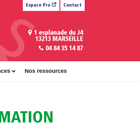
Espace Pro
Contact
1 esplanade du J4
13213 MARSEILLE
04 84 35 14 87
nces
Nos ressources
MMATION