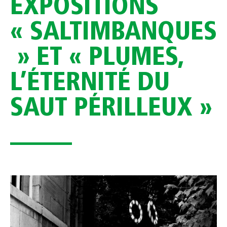
EXPOSITIONS
« SALTIMBANQUES
» ET « PLUMES,
L’ÉTERNITÉ DU
SAUT PÉRILLEUX »