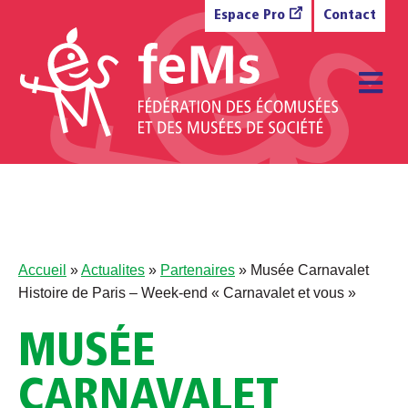
Aller au contenu
Espace Pro
Contact
M
Accueil
»
Actualites
»
Partenaires
»
Musée Carnavalet
Histoire de Paris – Week-end « Carnavalet et vous »
MUSÉE
CARNAVALET