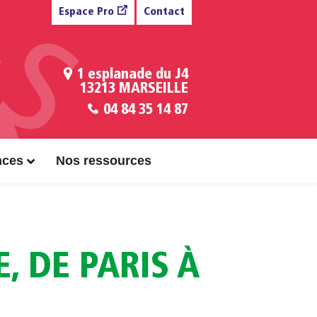
Espace Pro
Contact
1 esplanade du J4
13213 MARSEILLE
04 84 35 14 87
nces
Nos ressources
, DE PARIS À