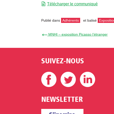
Télécharger le communiqué
Publié dans
Adhérents
et balisé
Expositio
← MNHI – exposition Picasso l’étranger
SUIVEZ-NOUS
Facebook
Twitter
Linke
NEWSLETTER