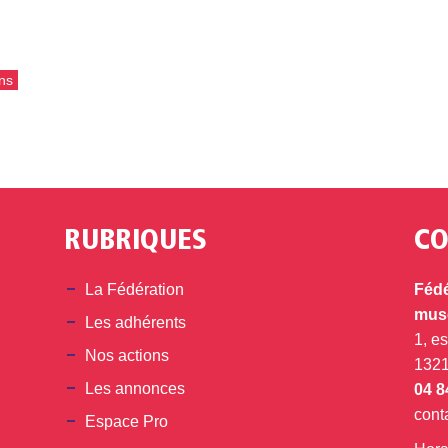
ns
RUBRIQUES
CO
din
La Fédération
Fédé
musé
Les adhérents
1, e
Nos actions
132
Les annonces
04 8
cont
Espace Pro