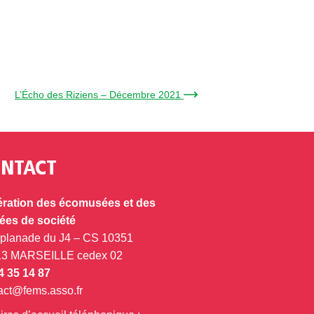
L’Écho des Riziens – Décembre 2021 →
NTACT
ration des écomusées et des
es de société
splanade du J4 – CS 10351
13 MARSEILLE cedex 02
4 35 14 87
act@fems.asso.fr