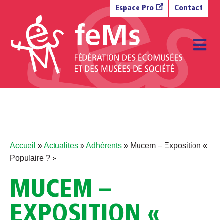
Aller au contenu
Espace Pro
Contact
M
Accueil
»
Actualites
»
Adhérents
»
Mucem – Exposition «
Populaire ? »
MUCEM –
EXPOSITION «