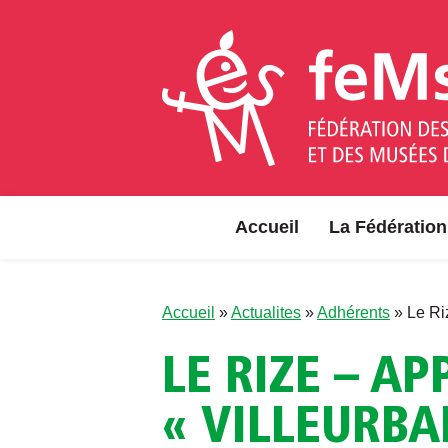
Aller au contenu
Accueil
La Fédération
Accueil
»
Actualites
»
Adhérents
»
Le Ri
LE RIZE – A
« VILLEURBA