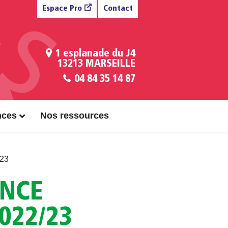
Espace Pro
Contact
1 esplanade du J4
13213 MARSEILLE
04 84 35 14 87
nces
Nos ressources
/23
ENCE
022/23