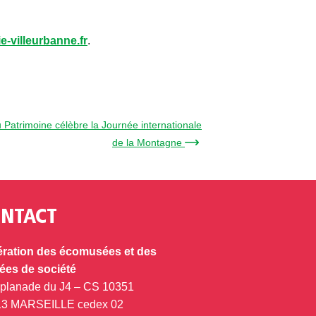
e-villeurbanne.fr
.
Patrimoine célèbre la Journée internationale
de la Montagne →
NTACT
ration des écomusées et des
es de société
splanade du J4 – CS 10351
13 MARSEILLE cedex 02