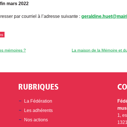
: fin mars 2022
resser par courriel à l’adresse suivante :
geraldine.huet@mairi
ns
es mémoires ?
La maison de la Mémoire et du 
RUBRIQUES
CO
din
La Fédération
Fédé
musé
Les adhérents
1, e
Nos actions
132