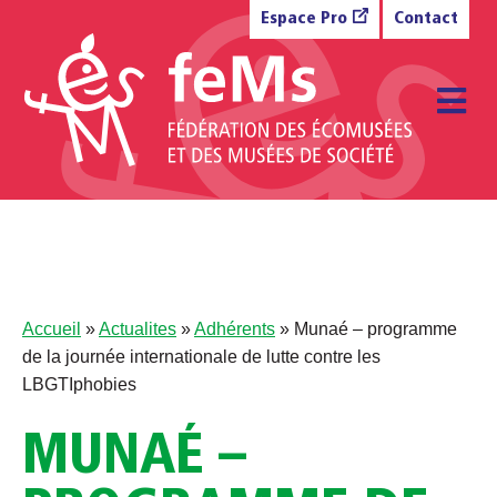
Aller au contenu
Espace Pro
Contact
M
Accueil
»
Actualites
»
Adhérents
»
Munaé – programme
de la journée internationale de lutte contre les
LBGTIphobies
MUNAÉ –