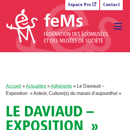
Aller au contenu
Espace Pro
Contact
M
Accueil
»
Actualites
»
Adhérents
»
Le Daviaud –
Exposition » Asteùr, Culture(s) du marais d’aujourdhui »
LE DAVIAUD –
EXPOSITION »