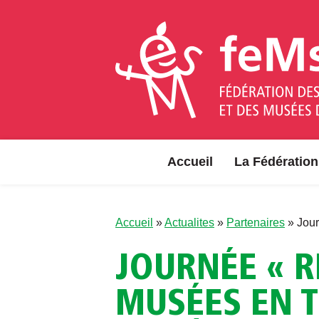
Aller au contenu
Accueil
La Fédération
Accueil
»
Actualites
»
Partenaires
»
Jour
JOURNÉE « R
MUSÉES EN T