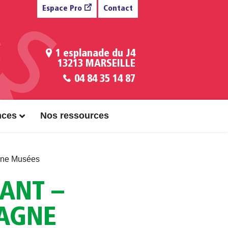
Espace Pro
Contact
1 esplanade du J4
13213 MARSEILLE
04 84 35 14 87
nces
Nos ressources
agne Musées
ANT –
TAGNE