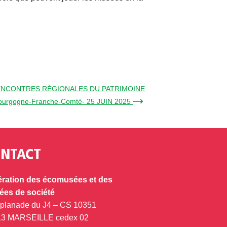
– RENCONTRES RÉGIONALES DU PATRIMOINE
ourgogne-Franche-Comté- 25 JUIN 2025 →
NTACT
ration des écomusées et des
es de société
splanade du J4 – CS 10351
13 MARSEILLE cedex 02