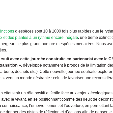
tinctions
d’espèces sont 10 à 1000 fois plus rapides que le ryth
x et des plantes à un rythme encore inégalé
, une 6ème extinct
bergeant le plus grand nombre d’espèces menacées. Nous avon
ées.
suit avec cette journée construite en partenariat avec le 
ransition »
, développé notamment à propos de la limitation de
arbone, déchets etc.). Cette nouvelle journée souhaite explorer
n » vers un monde désirable : celui de favoriser une reconsidér
effet tenir un rôle positif et fertile face aux enjeux écologiques
s avec le vivant, en se positionnant comme des lieux de déconst
la connaissance, l’émerveillement et l’ouverture, en permettant la
t de donner des pistes de réflexion et d’actions afin de penser l