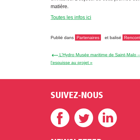
matière.
Toutes les infos ici
Publié dans
Partenaires
et balisé
Rencon
← L’Hydro Musée maritime de Saint-Malo – 
l’esquisse au projet »
SUIVEZ-NOUS
Facebook
Twitter
Linke