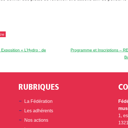
tre
Exposition « L’Hydro : de
Programme et Inscriptions 
B
RUBRIQUES
CO
din
La Fédération
Fédé
musé
Les adhérents
1, e
Nos actions
132