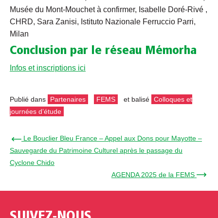
Musée du Mont-Mouchet à confirmer, Isabelle Doré-Rivé ,
CHRD, Sara Zanisi, Istituto Nazionale Ferruccio Parri,
Milan
Conclusion par le réseau Mémorha
Infos et inscriptions ici
Publié dans
Partenaires
FEMS
et balisé
Colloques et
journées d’étude
← Le Bouclier Bleu France – Appel aux Dons pour Mayotte –
Sauvegarde du Patrimoine Culturel après le passage du
Cyclone Chido
AGENDA 2025 de la FEMS →
SUIVEZ-NOUS