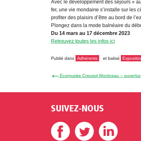
Avec le développement des séjours « aux
fer, une vie mondaine s’installe sur les
profiter des plaisirs d’être au bord de l’e
Plongez dans la mode balnéaire du début
Du 14 mars au 17 décembre 2023
Retrouvez toutes les infos ici
Publié dans
Adhérents
et balisé
Expositio
← Ecomusée Creusot Montceau – ouverture 
SUIVEZ-NOUS
Facebook
Twitter
Linke