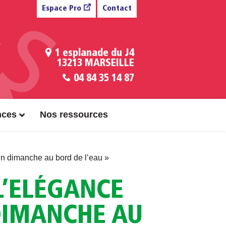
Espace Pro
Contact
1 esplanade du J4
13213 MARSEILLE
04 84 35 14 87
nces
Nos ressources
Un dimanche au bord de l’eau »
L’ELÉGANCE
DIMANCHE AU