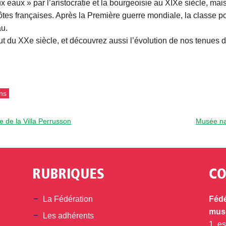
 eaux » par l’aristocratie et la bourgeoisie au XIXe siècle, m
 côtes françaises. Après la Première guerre mondiale, la classe 
au.
 du XXe siècle, et découvrez aussi l’évolution de nos tenues d
ns
de la Villa Perrusson
Musée nat
RUBRIQUES
CO
din
La Fédération
Fédé
musé
Les adhérents
1, e