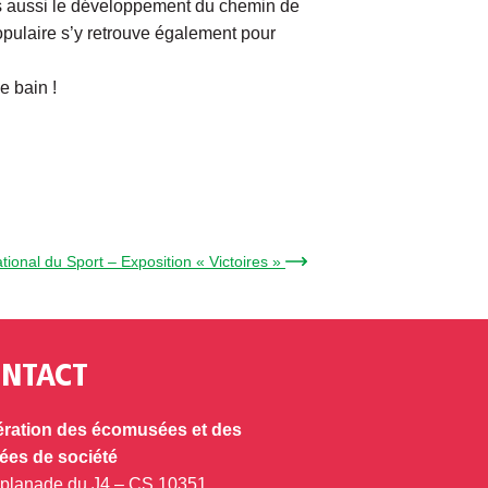
ais aussi le développement du chemin de
populaire s’y retrouve également pour
e bain !
ional du Sport – Exposition « Victoires » →
NTACT
ration des écomusées et des
es de société
splanade du J4 – CS 10351