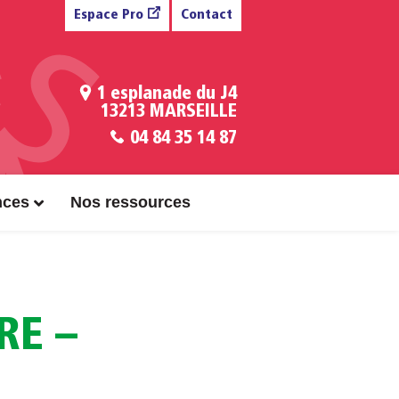
Espace Pro
Contact
1 esplanade du J4
13213 MARSEILLE
04 84 35 14 87
nces
Nos ressources
RE –