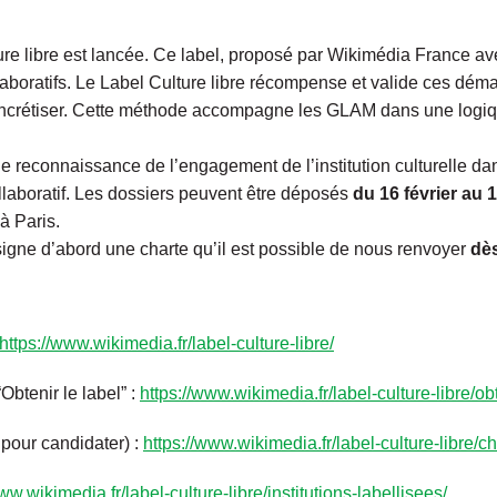
re libre est lancée. Ce label, proposé par
Wikimédia France avec
llaboratifs. Le Label Culture libre récompense et valide ces dém
ncrétiser. Cette méthode accompagne les GLAM dans une logique d
ne reconnaissance de l’engagement de l’institution culturelle da
laboratif. L
es dossiers peuvent être déposés
du 16 février au 1
 à Paris.
 signe d’abord une charte qu’il est possible de nous renvoyer
dè
https://www.wikimedia.fr/label-culture-libre/
Obtenir le label” :
https://www.wikimedia.fr/label-culture-libre/obt
 pour candidater) :
https://www.wikimedia.fr/label-culture-libre/ch
ww.wikimedia.fr/label-culture-libre/institutions-labellisees/