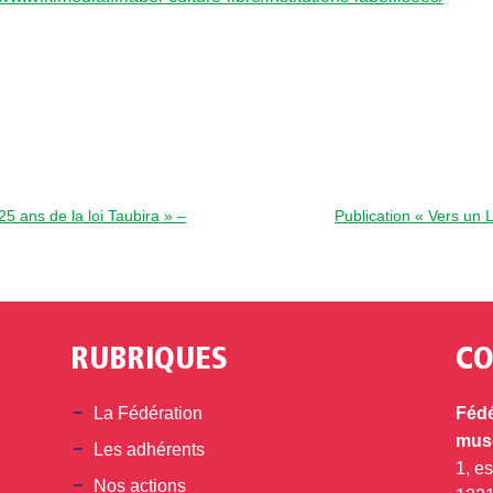
5 ans de la loi Taubira » –
Publication « Vers un L
RUBRIQUES
CO
din
La Fédération
Fédé
musé
Les adhérents
1, e
Nos actions