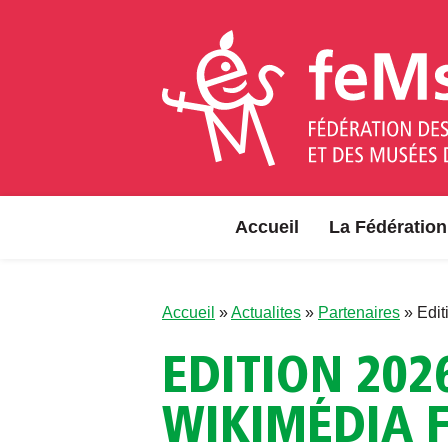
Aller au contenu
Accueil
La Fédération
Accueil
»
Actualites
»
Partenaires
»
Edit
EDITION 202
WIKIMÉDIA 