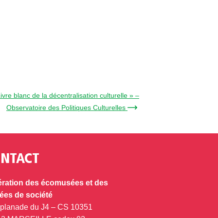
ivre blanc de la décentralisation culturelle » –
Observatoire des Politiques Culturelles →
NTACT
ration des écomusées et des
es de société
splanade du J4 – CS 10351