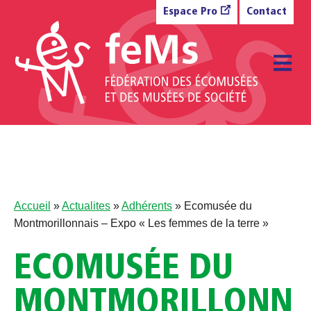
Aller au contenu
Espace Pro
Contact
M
Accueil
»
Actualites
»
Adhérents
»
Ecomusée du
Montmorillonnais – Expo « Les femmes de la terre »
ECOMUSÉE DU
MONTMORILLONN