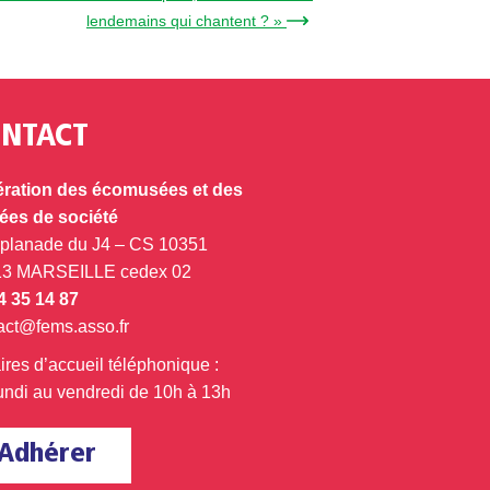
lendemains qui chantent ? » →
NTACT
ration des écomusées et des
es de société
splanade du J4 – CS 10351
13 MARSEILLE cedex 02
4 35 14 87
act@fems.asso.fr
ires d’accueil téléphonique :
undi au vendredi de 10h à 13h
Adhérer