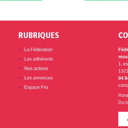
RUBRIQUES
CO
din
La Fédération
Fédé
musé
Les adhérents
1, e
Nos actions
132
Les annonces
04 8
cont
Espace Pro
Hora
Du l