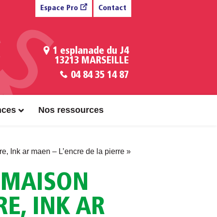
Espace Pro
Contact
1 esplanade du J4
13213 MARSEILLE
04 84 35 14 87
nces
Nos ressources
 Ink ar maen – L’encre de la pierre »
 MAISON
E, INK AR