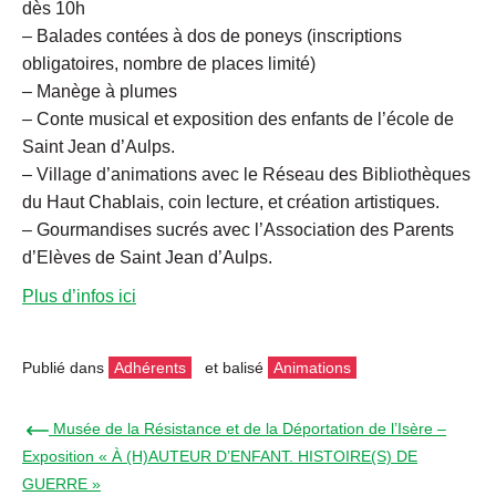
dès 10h
– Balades contées à dos de poneys (inscriptions
obligatoires, nombre de places limité)
– Manège à plumes
– Conte musical et exposition des enfants de l’école de
Saint Jean d’Aulps.
– Village d’animations avec le Réseau des Bibliothèques
du Haut Chablais, coin lecture, et création artistiques.
– Gourmandises sucrés avec l’Association des Parents
d’Elèves de Saint Jean d’Aulps.
Plus d’infos ici
Publié dans
Adhérents
et balisé
Animations
← Musée de la Résistance et de la Déportation de l’Isère –
Exposition « À (H)AUTEUR D’ENFANT. HISTOIRE(S) DE
GUERRE »