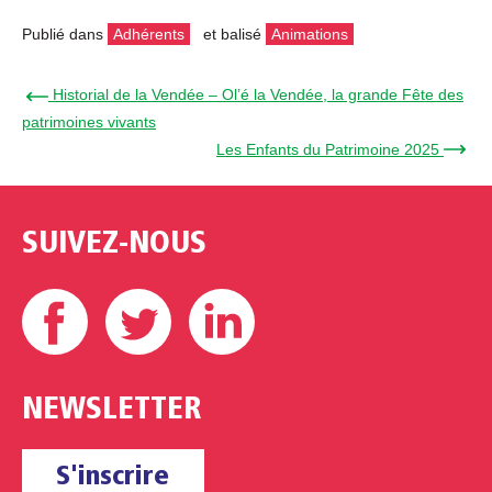
Publié dans
Adhérents
et balisé
Animations
← Historial de la Vendée – Ol’é la Vendée, la grande Fête des
patrimoines vivants
Les Enfants du Patrimoine 2025 →
SUIVEZ-NOUS
Facebook
Twitter
Linkedin
NEWSLETTER
S'inscrire