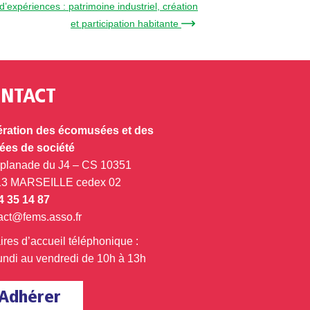
expériences : patrimoine industriel, création
et participation habitante →
NTACT
ration des écomusées et des
es de société
splanade du J4 – CS 10351
13 MARSEILLE cedex 02
4 35 14 87
act@fems.asso.fr
ires d’accueil téléphonique :
undi au vendredi de 10h à 13h
Adhérer