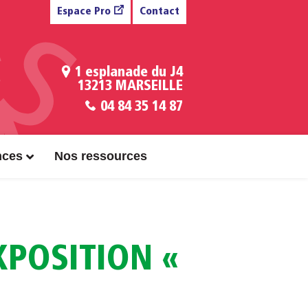
Espace Pro
Contact
1 esplanade du J4
13213 MARSEILLE
04 84 35 14 87
nces
Nos ressources
XPOSITION «