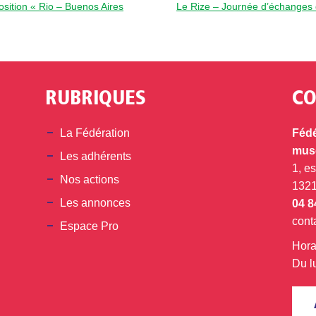
ition « Rio – Buenos Aires
Le Rize – Journée d’échanges d’
RUBRIQUES
CO
din
La Fédération
Fédé
musé
Les adhérents
1, e
Nos actions
132
Les annonces
04 8
cont
Espace Pro
Hora
Du l