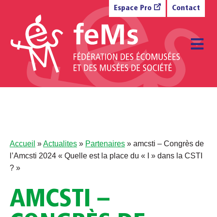
Aller au contenu
Espace Pro
Contact
M
Accueil
»
Actualites
»
Partenaires
»
amcsti – Congrès de
l’Amcsti 2024 « Quelle est la place du « I » dans la CSTI
? »
AMCSTI –