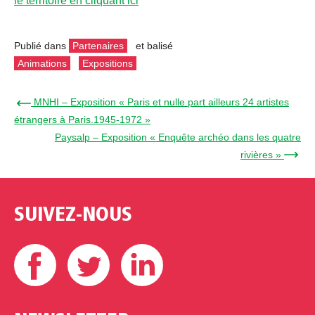
le territoire en cliquant ici
Publié dans
Partenaires
et balisé
Animations
Expositions
← MNHI – Exposition « Paris et nulle part ailleurs 24 artistes
étrangers à Paris.1945-1972 »
Paysalp – Exposition « Enquête archéo dans les quatre
rivières » →
SUIVEZ-NOUS
Facebook
Twitter
Linkedin