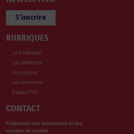
O
S'inscrire
N
D
RUBRIQUES
E
La Fédération
V
Les adhérents
U
Nos actions
E
Les annonces
S
Espace Pro
É
CONTACT
V
Fédération des écomusées et des
È
musées de société