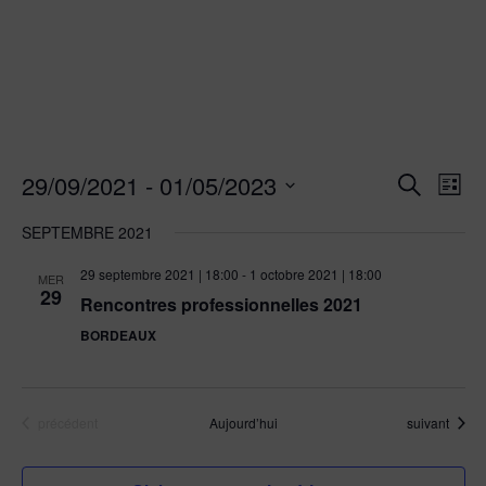
N
29/09/2021
 - 
01/05/2023
R
R
L
e
a
i
S
E
c
SEPTEMBRE 2021
s
v
é
h
t
C
e
l
29 septembre 2021 | 18:00
-
1 octobre 2021 | 18:00
i
e
MER
r
29
e
Rencontres professionnelles 2021
c
g
H
c
h
BORDEAUX
a
e
t
E
t
i
R
i
o
Évènements
Évènements
précédent
Aujourd’hui
suivant
n
o
C
n
n